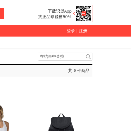
登录
|
注册
共
0
件商品