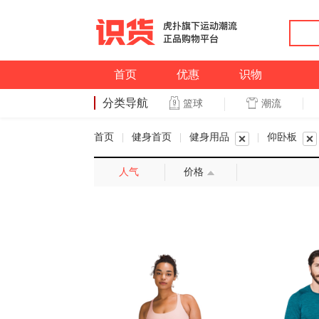
首页
优惠
识物
分类导航
潮流
篮球
篮球
首页
|
健身首页
|
健身用品
|
仰卧板
人气
价格