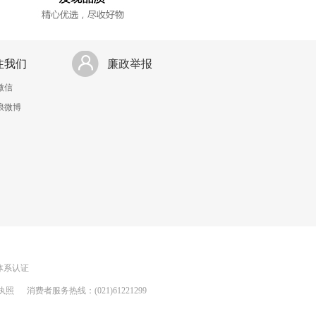
注我们
廉政举报
微信
浪微博
理体系认证
执照
消费者服务热线：(021)61221299