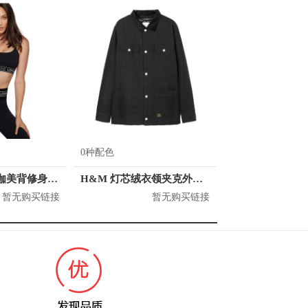
0种配色
Lorna Jane 瑜伽美背修身运动内衣 042077
H&M 灯芯绒衣领夹克外套 男女同款 0905121
暂无购买链接
暂无购买链接