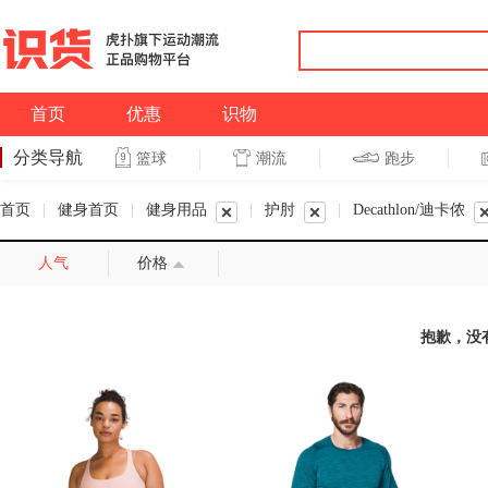
首页
优惠
识物
分类导航
潮流
跑步
篮球
篮球
跑步
首页
|
健身首页
|
健身用品
|
护肘
|
Decathlon/迪卡侬
人气
价格
抱歉，没