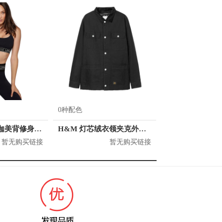
0种配色
Lorna Jane 瑜伽美背修身运动内衣 042077
H&M 灯芯绒衣领夹克外套 男女同款 0905121
暂无购买链接
暂无购买链接