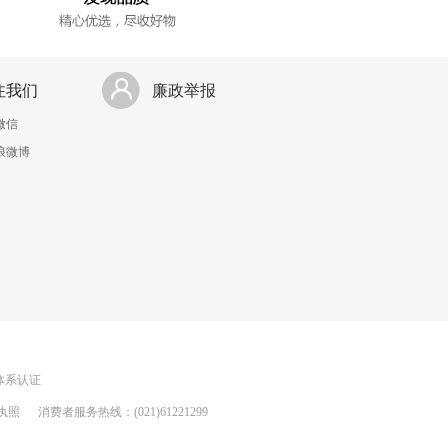
注我们
廉政举报
微信
浪微博
理体系认证
执照
消费者服务热线：(021)61221299