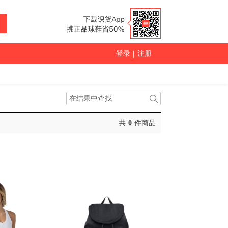
登录
|
注册
共
0
件商品