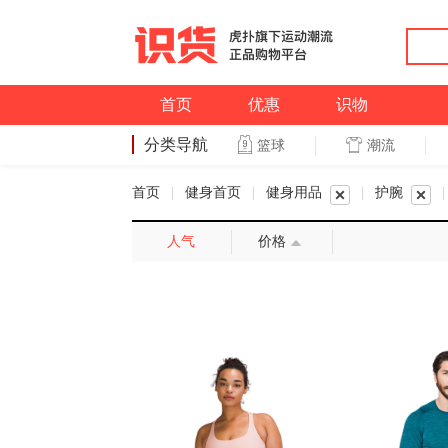
首页
优惠
识物
分类导航
潮流
篮球
篮球
首页
|
健身首页
|
健身用品
|
护腕
|
人气
价格