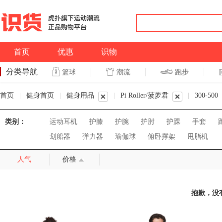
首页
优惠
识物
分类导航
潮流
跑步
篮球
篮球
跑步
首页
|
健身首页
|
健身用品
|
Pi Roller/菠萝君
|
300-500
类别：
运动耳机
护膝
护腕
护肘
护踝
手套
划船器
弹力器
瑜伽球
俯卧撑架
甩脂机
人气
价格
抱歉，没