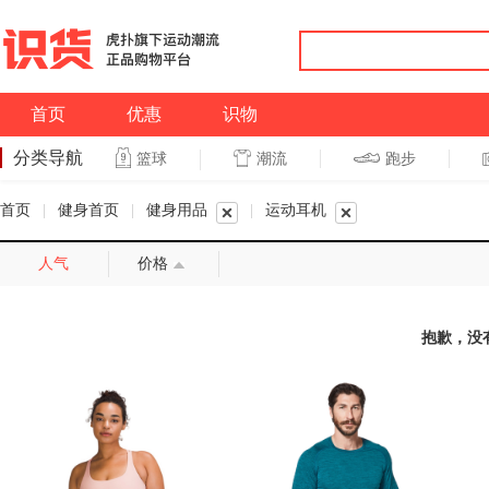
首页
优惠
识物
分类导航
潮流
跑步
篮球
篮球
跑步
首页
|
健身首页
|
健身用品
|
运动耳机
人气
价格
抱歉，没