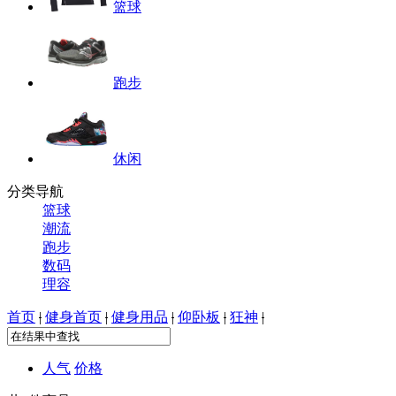
篮球
跑步
休闲
分类导航
篮球
潮流
跑步
数码
理容
首页
|
健身首页
|
健身用品
|
仰卧板
|
狂神
|
人气
价格