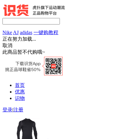
Nike
AJ
adidas
一键购教程
正在努力加载...
取消
此商品暂不代购哦~
首页
优惠
识物
登录
|
注册