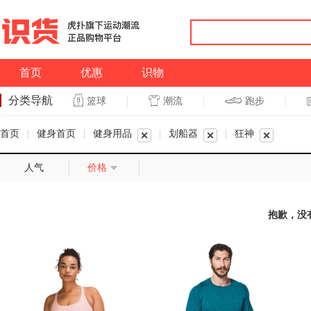
首页
优惠
识物
分类导航
潮流
跑步
篮球
篮球
跑步
首页
|
健身首页
|
健身用品
|
划船器
|
狂神
人气
价格
抱歉，没