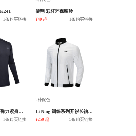
K241
健翔 彩杆环保哑铃
1条购买链接
¥40
起
1条购买链接
2种配色
Under Armour 弹力紧身速干长袖紧身衣 1239731
Li Ning 训练系列开衫长袖修身梭织运动夹克 AJDQ001
1条购买链接
¥259
起
5条购买链接