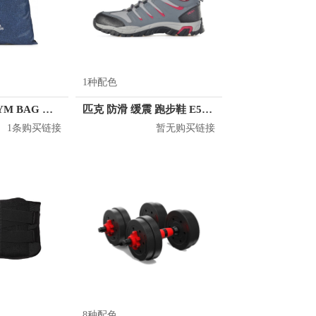
1种配色
adidas RUN GYM BAG 束口抽绳双肩包 CF5215
匹克 防滑 缓震 跑步鞋 E54267G
1条购买链接
暂无购买链接
8种配色