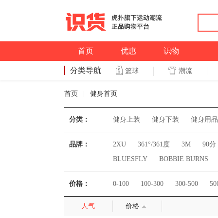
首页
优惠
识物
分类导航
潮流
篮球
篮球
首页
|
健身首页
分类：
健身上装
健身下装
健身用品
品牌：
2XU
361°/361度
3M
90分
BLUESFLY
BOBBIE BURNS
Columbia/哥伦比亚
Converse/匡
价格：
0-100
100-300
300-500
50
Emporio Armani/阿玛尼
FILA/
HEAD/海德
Harison/汉臣
He
人气
价格
KELME/卡尔美
KM/kilometers