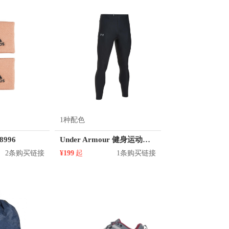
Mizuno/美津浓
/鬼塚虎
PRO TOUCH
彪马
Qiaodan/乔丹体育
/灵魂虎
Skechers/斯凯奇
ny &Co./蒂芙尼
Vans/范斯
Xtep/特步
Y-3
1种配色
8996
Under Armour 健身运动紧身裤 1301016
2条购买链接
¥199
起
1条购买链接