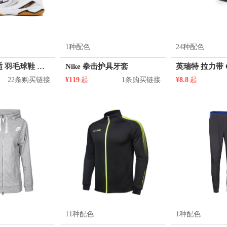
1种配色
24种配色
回力 低帮舒适 羽毛球鞋 WL-3498
Nike 拳击护具牙套
22条购买链接
¥119
起
1条购买链接
¥8.8
起
11种配色
1种配色