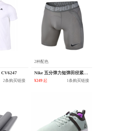
2种配色
 CV6247
Nike 五分弹力短弹田径紧身短裤 828158
2条购买链接
¥249
起
1条购买链接