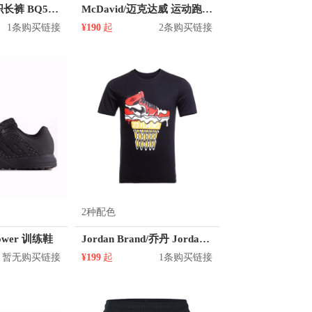
adidas 收口针织长裤 BQ5331
McDavid/迈克达威 运动跑步骼胫束绑带
1条购买链接
¥190
起
2条购买链接
2种配色
ypower 训练鞋
Jordan Brand/乔丹 Jordan Brand AJ1芝加哥冰激凌印花短袖T恤 男女同款 789645
暂无购买链接
¥199
起
1条购买链接