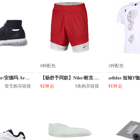
8种配色
2种配色
Under Armour/安德玛 ArchiTech Futurist 训练鞋
【杨舒予同款】Nike/耐克 Dri-FIT DNA速干训练透气跑步篮球运动短裤 867769
adidas 短袖T恤
暂无购买链接
¥238
起
9条购买链接
¥139
起