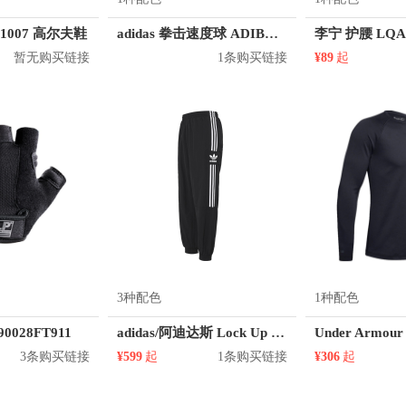
e 1007 高尔夫鞋
adidas 拳击速度球 ADIBAC091
李宁 护腰 LQA
暂无购买链接
1条购买链接
¥89
起
3种配色
1种配色
0028FT911
adidas/阿迪达斯 Lock Up 条纹印花透气运动长裤 ED6097
3条购买链接
¥599
起
1条购买链接
¥306
起