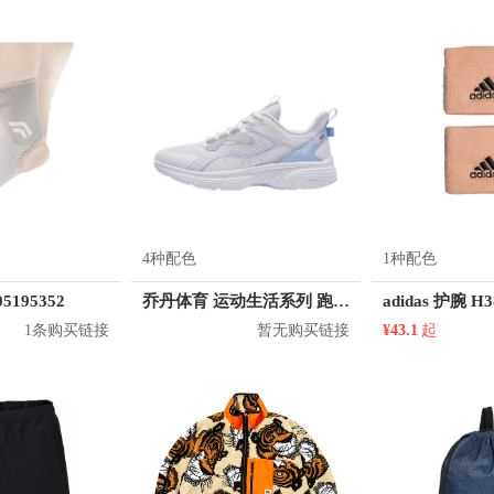
李宁
MLB
McDavid/迈克达威
Mdikawe/曼迪卡威
Mega House
NBA鞋会
New Balance
Nike/耐克
OMG
Onitsuka Tiger
nia/巴塔哥尼亚
Peak/匹克
Phiten/法藤
Pi Roller/菠萝君
Puma/
LD/咆哮野兽
RUNWE/朗威
Reebok/锐步
Ronhill
SOULGOODS
Suprotecyo
TMT
TheNorthFace/北面
Thom Browne
Tiffa
Under Armour/安德玛
VAOPER
VENQUE/范克
VICTOR/威克多
维动
Villelon/武林狼
Warrior/回力
Wenger/威戈
Wilson/威尔胜
4种配色
1种配色
5195352
乔丹体育 运动生活系列 跑步鞋 XM25210220
adidas 护腕 H3
1条购买链接
暂无购买链接
¥43.1
起