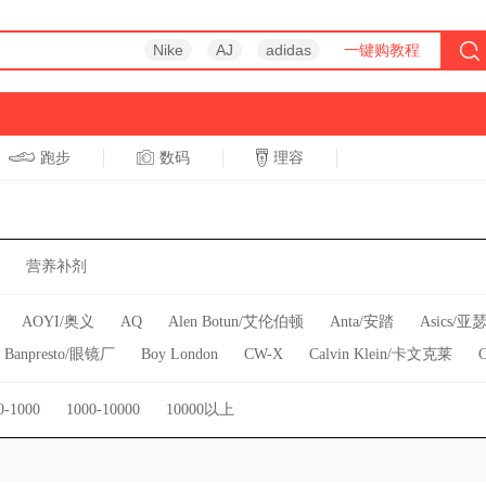
Nike
AJ
adidas
一键购教程
跑步
数码
理容
跑步
休闲
营养补剂
AOYI/奥义
AQ
Alen Botun/艾伦伯顿
Anta/安踏
Asics/亚
Banpresto/眼镜厂
Boy London
CW-X
Calvin Klein/卡文克莱
威
D&M
DHS/红双喜
Decathlon/迪卡侬
Do-win/多威
Doub
0-1000
1000-10000
10000以上
斐乐
Fear Of God
Fjallraven/北极狐
Good Smile/奸笑社
Grego
alth/海尔斯
Jack Wolfskin/狼爪
Jansport
Jeep/吉普
Jordan Bra
Kappa/卡帕
Keep
Kindmax/康玛士
Kipling/凯浦林
LP
L