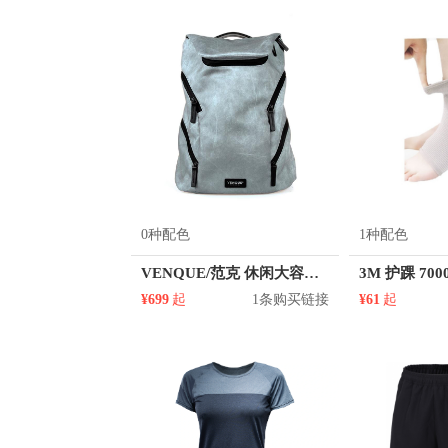
LUXIAOJUN/吕小军
Li Ning/
Mueller/慕乐
NANJIREN/南极人
Particle Fever/粒子狂热
Patago
RIGORER/准者
ROARINGWI
Spalding/斯伯丁
Sprandi/斯潘迪
Timberland/添柏岚
ULIGYM
Vansydical/范斯蒂克
Veidoorn/
0种配色
1种配色
VENQUE/范克 休闲大容量骑行电脑双肩包 2713
3M 护踝 7000
¥699
起
1条购买链接
¥61
起