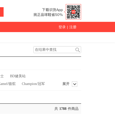
登录
|
注册
瑟士
BD健美站
Camel/骆驼
Champion/冠军
展开
leFish/双鱼
ENERGETICS
ry/格里高利
Guuka/古由卡
nd/乔丹
KAWASAKI/川崎
共
1788
件商品
ULULEMON/露露乐檬