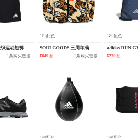
1种配色
1种配色
adidas 速干梭织运动短裤 CF4313
SOULGOODS 三周年满版手绘式满虎头户外登山夹克 16015
1条购买链接
¥849
起
1条购买链接
¥279
起
1种配色
1种配色