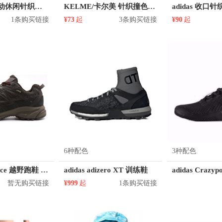
Nike Club 运动休闲针织连帽开衫 916138
KELME/卡尔美 针织撞色拼接立领夹克 男中大童 K077C
1条购买链接
¥73
起
3条购买链接
¥90
起
6种配色
3种配色
The North Face 越野跑鞋 CLW7LFB
adidas adizero XT 训练鞋
adidas Craz
暂无购买链接
¥999
起
1条购买链接