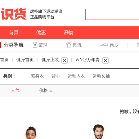
首页
优惠
识物
分类导航
潮流
跑步
篮球
篮球
跑步
首页
|
健身首页
|
健身上装
|
WNQ/万年青
类别：
紧身衣
背心
运动内衣
运动长袖
人气
价格
抱歉，没