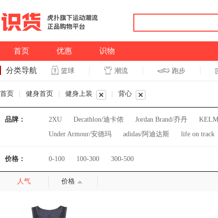
首页
优惠
识物
分类导航
潮流
跑步
篮球
篮球
跑步
首页
|
健身首页
|
健身上装
|
背心
品牌：
2XU
Decathlon/迪卡侬
Jordan Brand/乔丹
KEL
Under Armour/安德玛
adidas/阿迪达斯
life on track
价格：
0-100
100-300
300-500
人气
价格