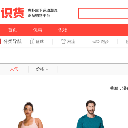
首页
优惠
识物
分类导航
潮流
跑步
篮球
篮球
跑步
人气
价格
抱歉，没