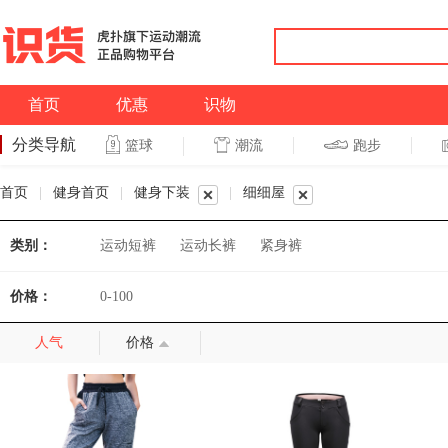
首页
优惠
识物
分类导航
潮流
跑步
篮球
篮球
跑步
首页
|
健身首页
|
健身下装
|
细细屋
类别：
运动短裤
运动长裤
紧身裤
价格：
0-100
人气
价格