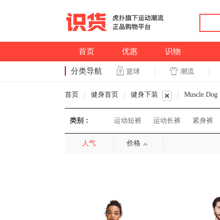
首页
优惠
识物
分类导航
潮流
篮球
篮球
首页
|
健身首页
|
健身下装
|
Muscle Dog
类别：
运动短裤
运动长裤
紧身裤
人气
价格