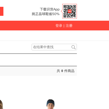
登录
|
注册
共
0
件商品