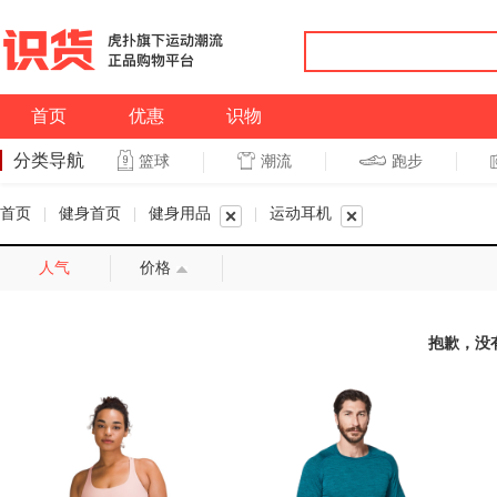
首页
优惠
识物
分类导航
潮流
跑步
篮球
篮球
跑步
首页
|
健身首页
|
健身用品
|
运动耳机
人气
价格
抱歉，没