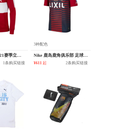
3种配色
Nike 利物浦20/21赛季立领足球针织夹克外套 男女同款 CZ2778
Nike 鹿岛鹿角俱乐部 足球球衣
1条购买链接
¥611
起
2条购买链接