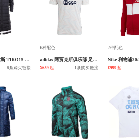
6种配色
2种配色
adidas/阿迪达斯 TIRO15 L DWN JK 足球中长款连帽保暖羽绒服 AA6885
adidas 阿贾克斯俱乐部 足球球衣
6条购买链接
¥659
起
1条购买链接
¥999
起