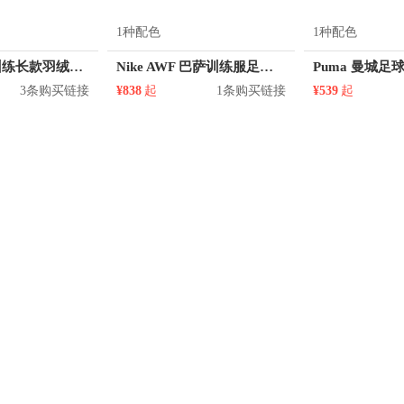
1种配色
1种配色
adidas 足球训练长款羽绒服 AY4579
Nike AWF 巴萨训练服足球外套运动连帽夹克 CK8570
3条购买链接
¥838
起
1条购买链接
¥539
起