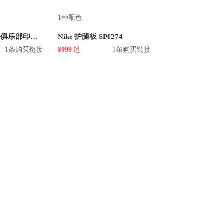
1种配色
Puma 曼城足球俱乐部印花圆领短袖T恤 男女同款 768843
Nike 护腿板 SP0274
1条购买链接
¥999
起
1条购买链接