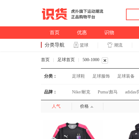
首页
优惠
识物
分类导航
潮流
篮球
篮球
首页
|
足球首页
|
500-1000
分类：
足球鞋
足球服饰
足球装备
品牌：
Nike/耐克
Puma/彪马
adida
人气
价格