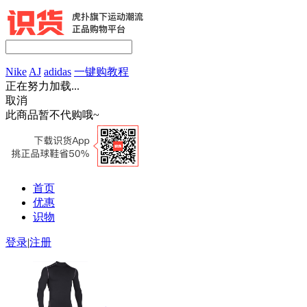
Nike
AJ
adidas
一键购教程
正在努力加载...
取消
此商品暂不代购哦~
首页
优惠
识物
登录
|
注册