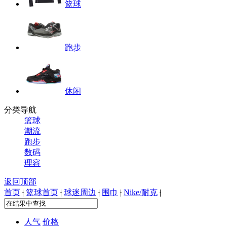
篮球
跑步
休闲
分类导航
篮球
潮流
跑步
数码
理容
返回顶部
首页
|
篮球首页
|
球迷周边
|
围巾
|
Nike/耐克
|
人气
价格