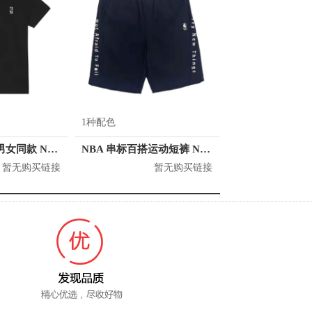
1种配色
NBA 短袖T恤 男女同款 N202TS952P
NBA 串标百搭运动短裤 N212PT122P
暂无购买链接
暂无购买链接