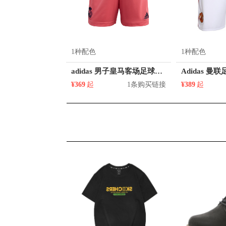
1种配色
1种配色
adidas 男子皇马客场足球运动短裤 GI6465
¥369
起
1条购买链接
¥389
起