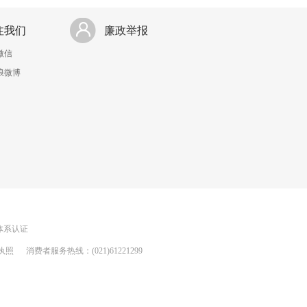
注我们
廉政举报
微信
浪微博
理体系认证
执照
消费者服务热线：(021)61221299