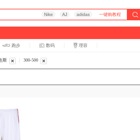
Nike
AJ
adidas
一键购教程
跑步
数码
理容
跑步
休闲
迪达斯
|
300-500