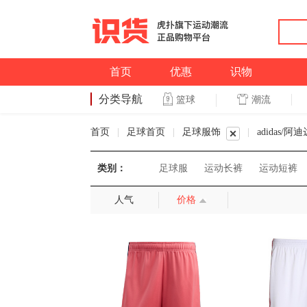
首页
优惠
识物
分类导航
潮流
篮球
篮球
首页
|
足球首页
|
足球服饰
|
adidas/阿
类别：
足球服
运动长裤
运动短裤
人气
价格