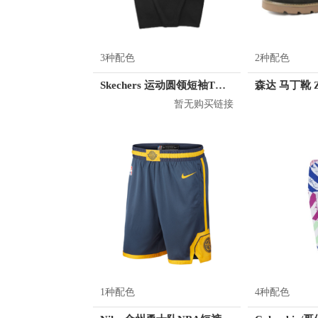
3种配色
2种配色
Skechers 运动圆领短袖T恤 男女同款 L221U062
森达 马丁靴 Z
暂无购买链接
1种配色
4种配色