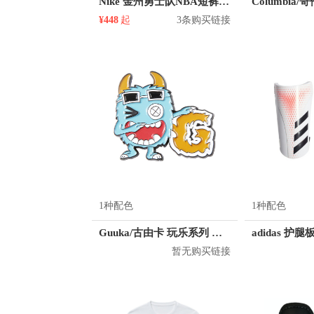
Nike 金州勇士队NBA短裤 912102
¥448
起
3条购买链接
1种配色
1种配色
Guuka/古由卡 玩乐系列 小怪兽系列 R2317
adidas 护腿板
暂无购买链接