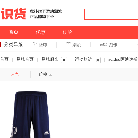
首页
优惠
识物
分类导航
潮流
跑步
篮球
篮球
跑步
首页
|
足球首页
|
足球服饰
|
运动短裤
|
adidas/阿迪达斯
人气
价格