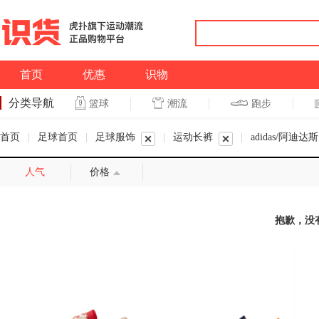
首页
优惠
识物
分类导航
潮流
跑步
篮球
篮球
跑步
首页
|
足球首页
|
足球服饰
|
运动长裤
|
adidas/阿迪达斯
人气
价格
抱歉，没