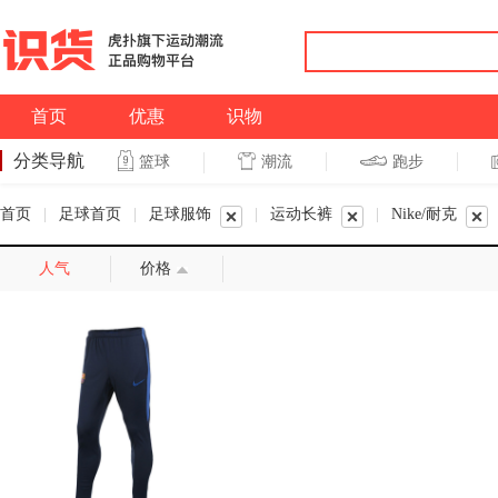
首页
优惠
识物
分类导航
潮流
跑步
篮球
篮球
跑步
首页
|
足球首页
|
足球服饰
|
运动长裤
|
Nike/耐克
人气
价格