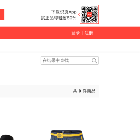
登录
|
注册
共
0
件商品