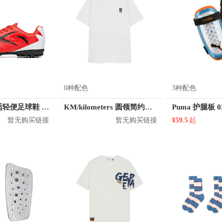
0种配色
3种配色
安踏 防滑舒适轻便足球鞋 912032201
KM/kilometers 圆领简约短袖T恤 M2X2108073
Puma 护腿板 0
暂无购买链接
暂无购买链接
¥59.5
起