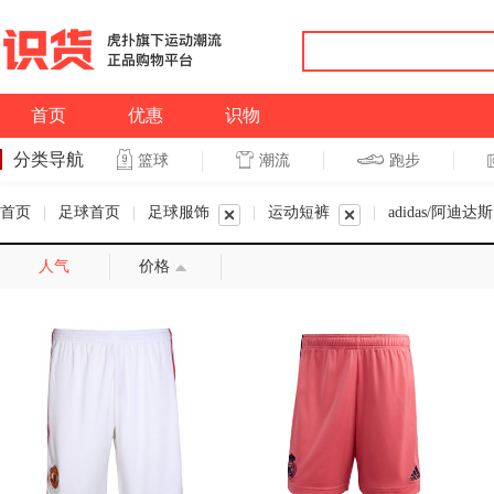
首页
优惠
识物
分类导航
潮流
跑步
篮球
篮球
跑步
首页
|
足球首页
|
足球服饰
|
运动短裤
|
adidas/阿迪达斯
人气
价格