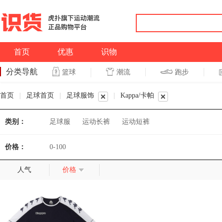
首页
优惠
识物
分类导航
潮流
跑步
篮球
篮球
跑步
首页
|
足球首页
|
足球服饰
|
Kappa/卡帕
类别：
足球服
运动长裤
运动短裤
价格：
0-100
人气
价格