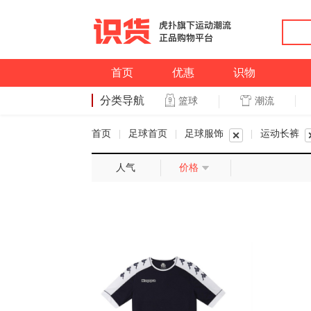
首页
优惠
识物
分类导航
潮流
篮球
篮球
首页
|
足球首页
|
足球服饰
|
运动长裤
人气
价格