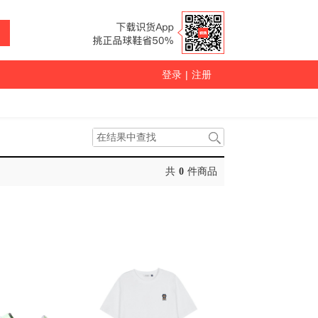
登录
|
注册
共
0
件商品