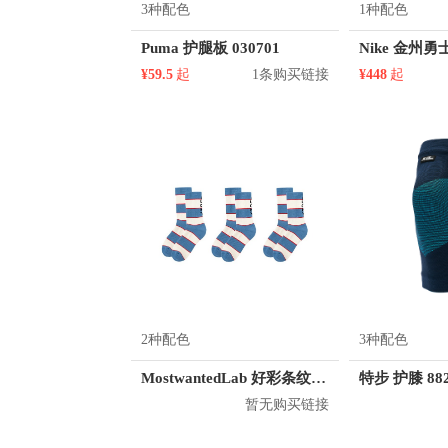
3种配色
1种配色
Puma 护腿板 030701
¥59.5
起
1条购买链接
¥448
起
2种配色
3种配色
MostwantedLab 好彩条纹袜子套装 MWL
特步 护膝 882
暂无购买链接