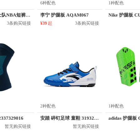
6种配色
1种配色
Nike 金州勇士队NBA短裤 912102
李宁 护腿板 AQAM067
Nike 护腿板 CU
3条购买链接
¥39
起
3条购买链接
2种配色
1种配色
337329016
安踏 碎钉足球 童鞋 31932212
adidas 护腿板 
暂无购买链接
暂无购买链接