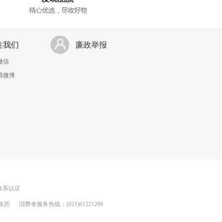
注我们
廉政举报
微信
浪微博
理体系认证
执照
消费者服务热线：(021)61221299