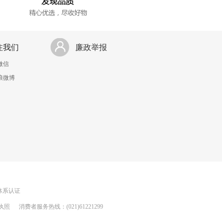
注我们
廉政举报
微信
浪微博
理体系认证
执照
消费者服务热线：(021)61221299