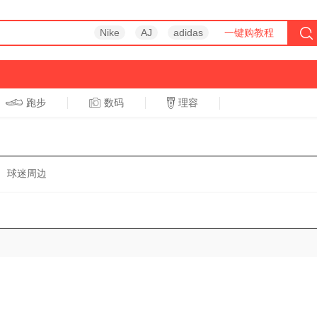
Nike
AJ
adidas
一键购教程
跑步
数码
理容
跑步
休闲
球迷周边