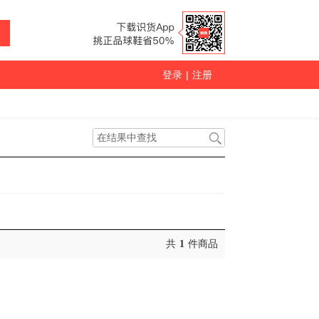
登录
|
注册
共
1
件商品