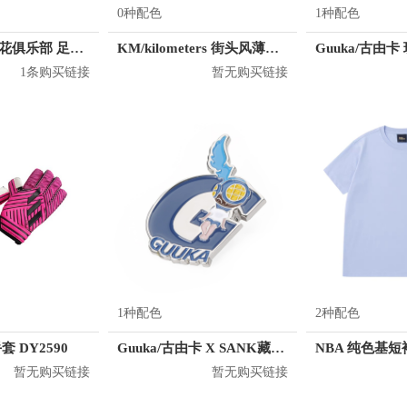
0种配色
1种配色
Puma 大阪樱花俱乐部 足球球衣
KM/kilometers 街头风薄款印花短袖T恤 男女同款 M2X2108248
1条购买链接
暂无购买链接
1种配色
2种配色
手套 DY2590
Guuka/古由卡 X SANK藏克 联名金属胸章 R2410
暂无购买链接
暂无购买链接