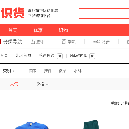
首页
优惠
识物
分类导航
潮流
跑步
篮球
篮球
跑步
首页
|
足球首页
|
球迷周边
|
Nike/耐克
类别：
围巾
挂件
徽章
水杯
人气
价格
抱歉，没