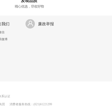
注我们
廉政举报
微信
浪微博
理体系认证
执照
消费者服务热线：(021)61221299