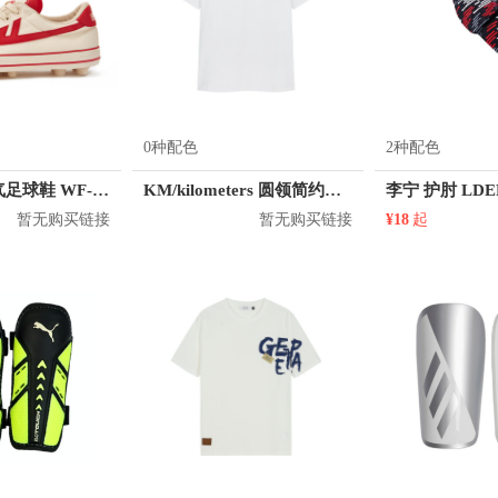
0种配色
2种配色
回力 舒适透气足球鞋 WF-42R
KM/kilometers 圆领简约短袖T恤 M2X2108073
李宁 护肘 LDE
暂无购买链接
暂无购买链接
¥18
起