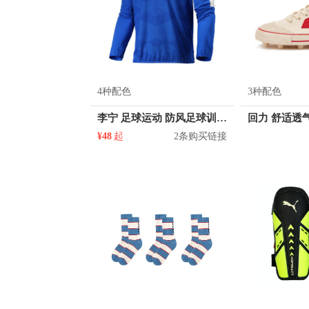
4种配色
3种配色
李宁 足球运动 防风足球训练长袖T恤 AFDM213
¥48
起
2条购买链接