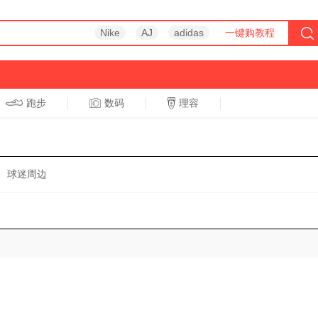
Nike
AJ
adidas
一键购教程
跑步
数码
理容
跑步
休闲
球迷周边