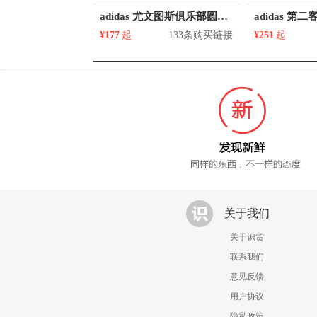
adidas 尤文图斯俱乐部圆领短袖足球服
¥177
起
133条购买链接
¥251
起
关于我们
关于识货
联系我们
意见反馈
用户协议
隐私政策