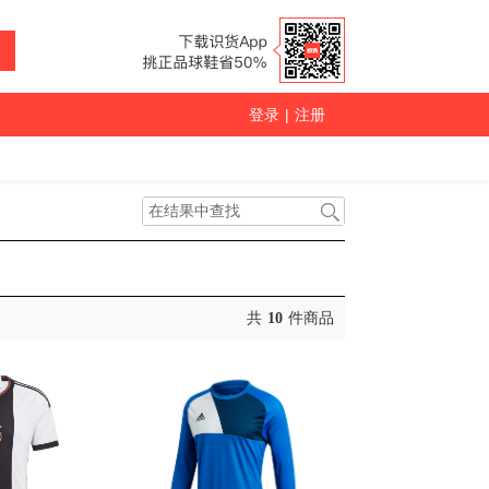
登录
|
注册
共
10
件商品