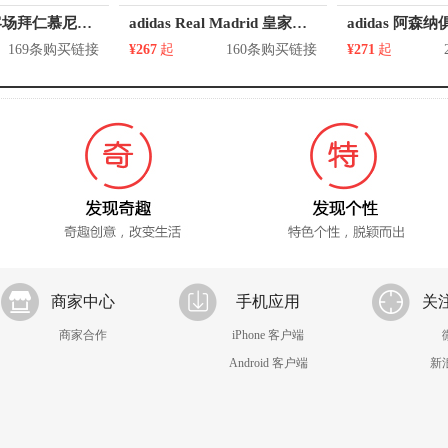
adidas 第二客场拜仁慕尼黑俱乐部圆领短袖足球服
adidas Real Madrid 皇家马德里 足球服
adidas 阿森
169条购买链接
¥267
起
160条购买链接
¥271
起
商家中心
手机应用
关
商家合作
iPhone 客户端
Android 客户端
新