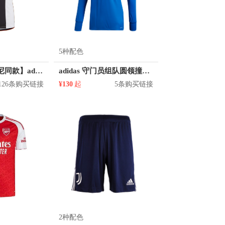
5种配色
【卡梅隆·安东尼同款】adidas F1 德国队欧洲杯圆领短袖 足球球衣
adidas 守门员组队圆领撞色长袖足球服 AZ5398
126条购买链接
¥130
起
5条购买链接
2种配色