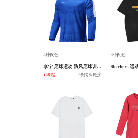
4种配色
3种配色
李宁 足球运动 防风足球训练长袖T恤 AFDM213
¥48
起
2条购买链接