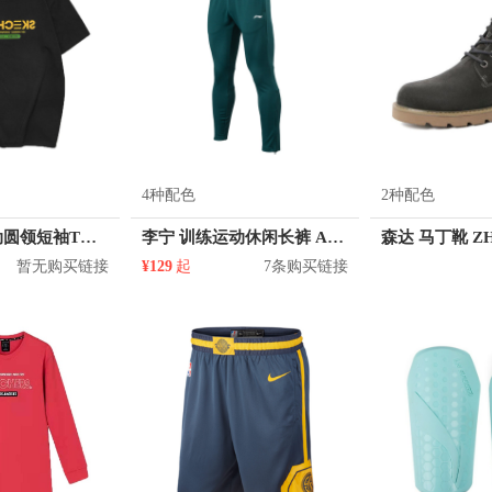
4种配色
2种配色
Skechers 运动圆领短袖T恤 男女同款 L221U062
李宁 训练运动休闲长裤 AKLN151
森达 马丁靴 ZH
暂无购买链接
¥129
起
7条购买链接