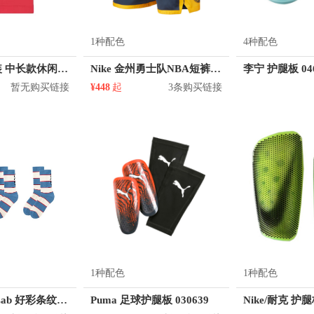
1种配色
4种配色
Skechers 女装 中长款休闲运动卫衣 L120W004
Nike 金州勇士队NBA短裤 912102
李宁 护腿板 04
暂无购买链接
¥448
起
3条购买链接
1种配色
1种配色
MostwantedLab 好彩条纹袜子套装 MWL
Puma 足球护腿板 030639
Nike/耐克 护腿