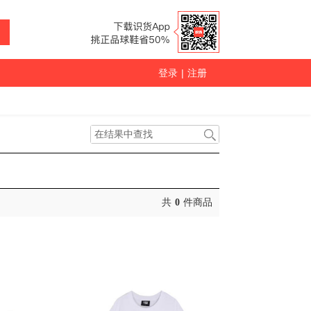
登录
|
注册
共
0
件商品