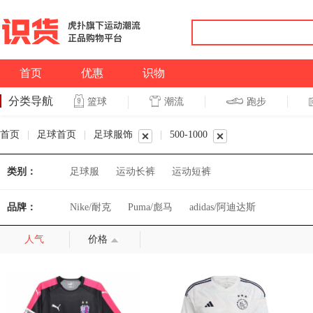
首页
优惠
识物
分类导航
潮流
跑步
篮球
篮球
跑步
首页
|
足球首页
|
足球服饰
|
500-1000
类别：
足球服
运动长裤
运动短裤
品牌：
Nike/耐克
Puma/彪马
adidas/阿迪达斯
人气
价格