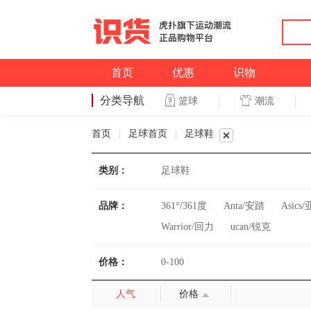
首页
优惠
识物
分类导航
潮流
篮球
篮球
首页
|
足球首页
|
足球鞋
类别：
足球鞋
品牌：
361°/361度
Anta/安踏
Asics
Warrior/回力
ucan/锐克
价格：
0-100
人气
价格