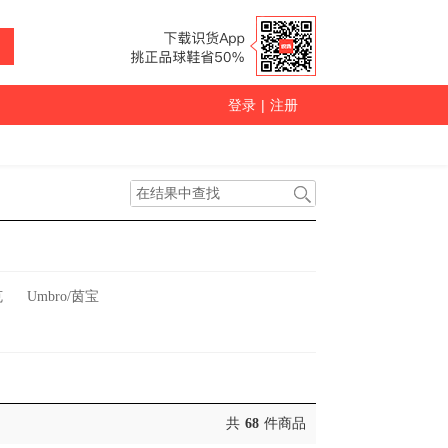
登录
|
注册
克
Umbro/茵宝
共
68
件商品