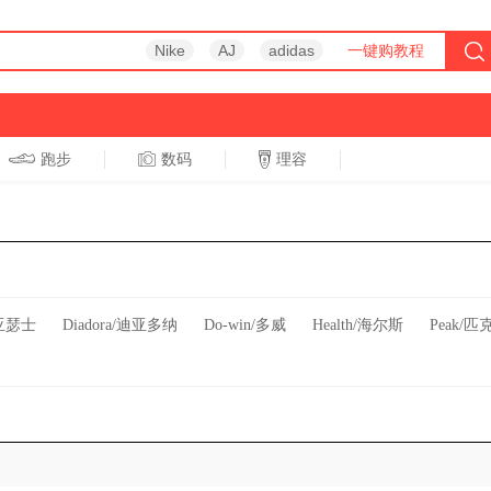
Nike
AJ
adidas
一键购教程
跑步
数码
理容
跑步
休闲
/亚瑟士
Diadora/迪亚多纳
Do-win/多威
Health/海尔斯
Peak/匹