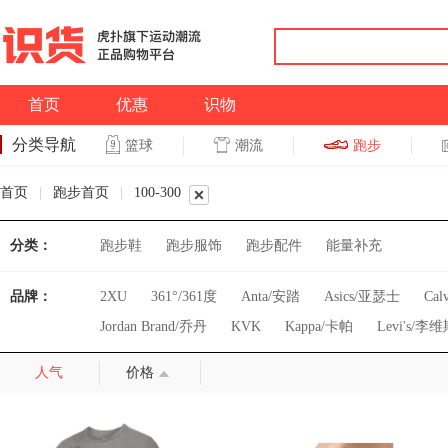
首页
优惠
识物
分类导航
潮流
跑步
篮球
篮球
跑步
首页
|
跑步首页
|
100-300
分类：
跑步鞋
跑步服饰
跑步配件
能量补充
品牌：
2XU
361°/361度
Anta/安踏
Asics/亚瑟士
Cal
Jordan Brand/乔丹
KVK
Kappa/卡帕
Levi's/李
Peak/匹克
Pro-Tec
Puma/彪马
Qiaodan/乔丹体育
人气
价格
ZAMST/赞斯特
adidas Originals/三叶草
adidas/