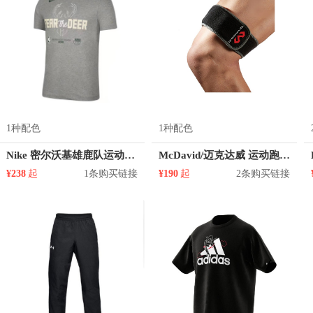
1种配色
1种配色
Nike 密尔沃基雄鹿队运动圆领短袖T恤 DR0090
McDavid/迈克达威 运动跑步骼胫束绑带
¥238
起
1条购买链接
¥190
起
2条购买链接