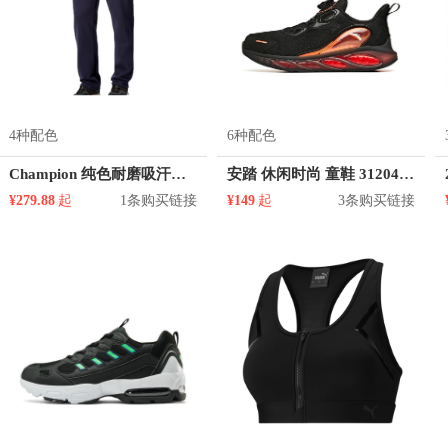
4种配色
6种配色
Champion 纯色耐磨吸汗运动长裤 男女同款 2929714
安踏 休闲时尚 童鞋 312045500
¥279.88
起
1条购买链接
¥149
起
3条购买链接