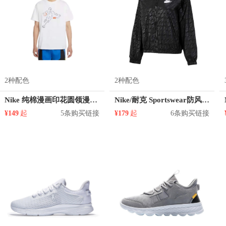
2种配色
2种配色
Nike 纯棉漫画印花圆领漫画刺绣运动短袖T恤 DJ1589
Nike/耐克 Sportswear防风满勾印花梭织夹克 女装 DD5787
¥149
起
5条购买链接
¥179
起
6条购买链接