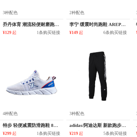
3种配色
2种配色
乔丹体育 潮流轻便耐磨跑鞋 XM2590273
李宁 缓震时尚跑鞋 AREP013
¥129
起
1条购买链接
¥149
起
6条购买链接
4种配色
3种配色
特步 轻便减震防滑跑鞋 880219115327
adidas/阿迪达斯 新款跑步训练小脚运动长裤 FM6813
¥299
起
1条购买链接
¥219
起
5条购买链接