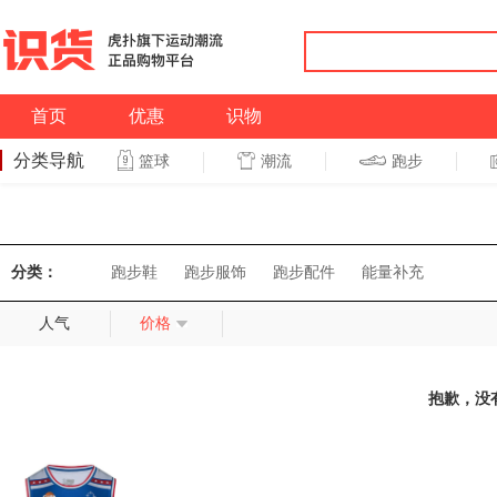
首页
优惠
识物
分类导航
潮流
跑步
篮球
篮球
跑步
分类：
跑步鞋
跑步服饰
跑步配件
能量补充
人气
价格
抱歉，没