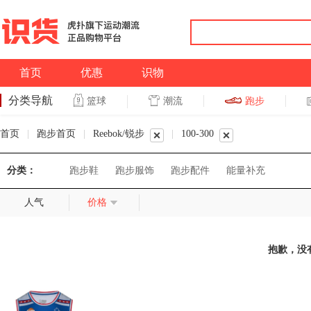
首页
优惠
识物
分类导航
潮流
跑步
篮球
篮球
跑步
首页
|
跑步首页
|
Reebok/锐步
|
100-300
分类：
跑步鞋
跑步服饰
跑步配件
能量补充
人气
价格
抱歉，没