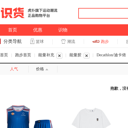
首页
优惠
识物
分类导航
潮流
跑步
篮球
篮球
跑步
首页
|
跑步首页
|
能量补充
|
能量胶
|
Decathlon/迪卡侬
人气
价格
抱歉，没