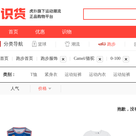
首页
优惠
识物
分类导航
潮流
跑步
篮球
篮球
跑步
首页
|
跑步首页
|
跑步服饰
|
Camel/骆驼
|
0-100
类别：
T恤
紧身衣
运动短裤
运动内衣
运动短裤
人气
价格
抱歉，没