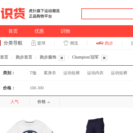
首页
优惠
识物
分类导航
潮流
跑步
篮球
篮球
跑步
首页
|
跑步首页
|
跑步服饰
|
Champion/冠军
类别：
T恤
紧身衣
运动短裤
运动内衣
运动短裤
价格：
100-300
人气
价格