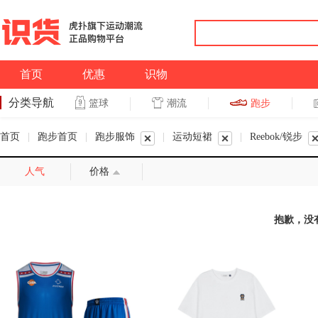
首页
优惠
识物
分类导航
潮流
跑步
篮球
篮球
跑步
首页
|
跑步首页
|
跑步服饰
|
运动短裙
|
Reebok/锐步
人气
价格
抱歉，没