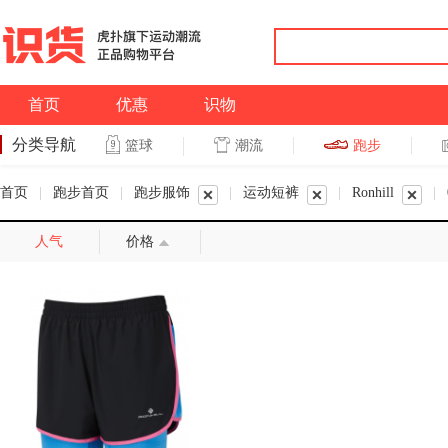
首页
优惠
识物
分类导航
潮流
跑步
篮球
篮球
跑步
首页
|
跑步首页
|
跑步服饰
|
运动短裤
|
Ronhill
|
人气
价格