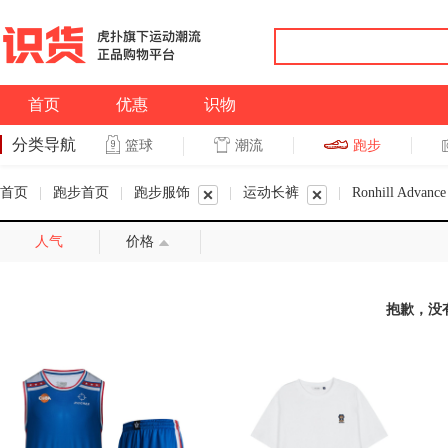
首页
优惠
识物
分类导航
潮流
跑步
篮球
篮球
跑步
首页
|
跑步首页
|
跑步服饰
|
运动长裤
|
Ronhill Advance
人气
价格
抱歉，没