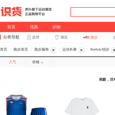
首页
优惠
识物
分类导航
潮流
跑步
篮球
篮球
跑步
首页
|
跑步首页
|
跑步服饰
|
运动长裤
|
Reebok/锐步
人气
价格
抱歉，没