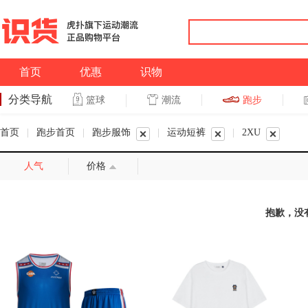
首页
优惠
识物
分类导航
潮流
跑步
篮球
篮球
跑步
首页
|
跑步首页
|
跑步服饰
|
运动短裤
|
2XU
人气
价格
抱歉，没