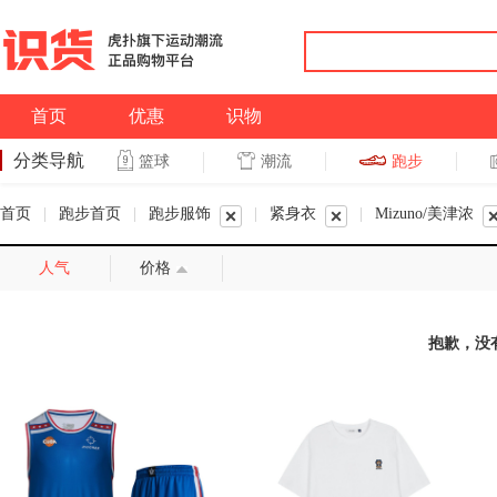
首页
优惠
识物
分类导航
潮流
跑步
篮球
篮球
跑步
首页
|
跑步首页
|
跑步服饰
|
紧身衣
|
Mizuno/美津浓
人气
价格
抱歉，没