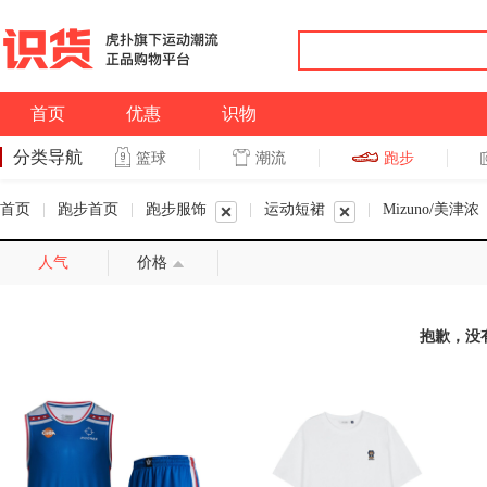
首页
优惠
识物
分类导航
潮流
跑步
篮球
篮球
跑步
首页
|
跑步首页
|
跑步服饰
|
运动短裙
|
Mizuno/美津浓
人气
价格
抱歉，没