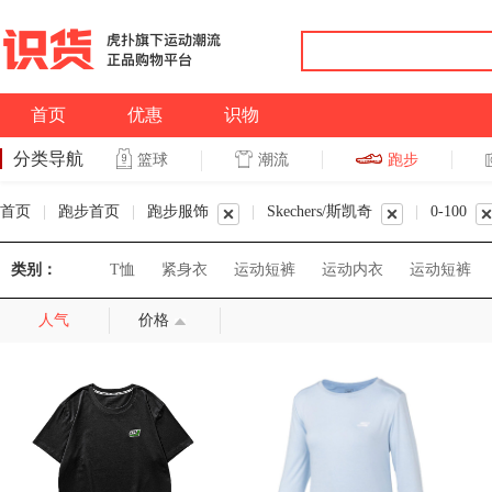
首页
优惠
识物
分类导航
潮流
跑步
篮球
篮球
跑步
首页
|
跑步首页
|
跑步服饰
|
Skechers/斯凯奇
|
0-100
类别：
T恤
紧身衣
运动短裤
运动内衣
运动短裤
人气
价格