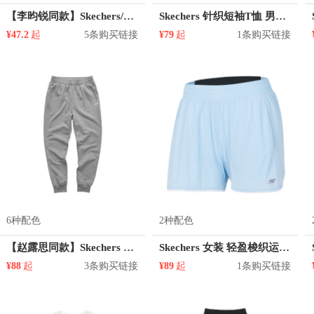
【李昀锐同款】Skechers/斯凯奇 舒适运动系列速干短袖T恤 P221W089
Skechers 针织短袖T恤 男女同款 L221U097
¥47.2
起
5条购买链接
¥79
起
1条购买链接
6种配色
2种配色
【赵露思同款】Skechers 女装 针织薄款收口运动长裤 L121W241
Skechers 女装 轻盈梭织运动短裤 P220W013
¥88
起
3条购买链接
¥89
起
1条购买链接