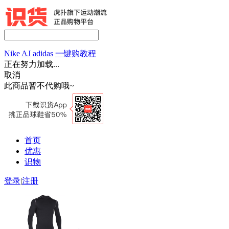
Nike
AJ
adidas
一键购教程
正在努力加载...
取消
此商品暂不代购哦~
首页
优惠
识物
登录
|
注册