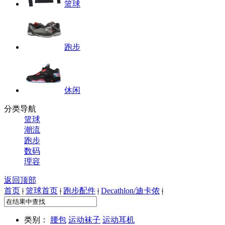
篮球
跑步
休闲
分类导航
篮球
潮流
跑步
数码
理容
返回顶部
首页
|
篮球首页
|
跑步配件
|
Decathlon/迪卡侬
|
类别：
腰包
运动袜子
运动耳机