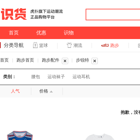
首页
优惠
识物
分类导航
潮流
跑步
篮球
篮球
跑步
首页
|
跑步首页
|
跑步配件
|
步锐特
类别：
腰包
运动袜子
运动耳机
人气
价格
抱歉，没