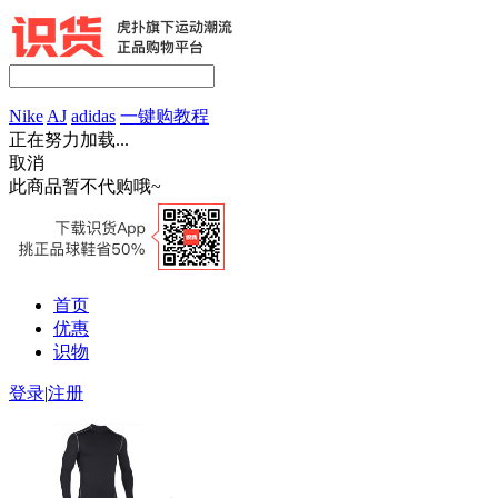
Nike
AJ
adidas
一键购教程
正在努力加载...
取消
此商品暂不代购哦~
首页
优惠
识物
登录
|
注册