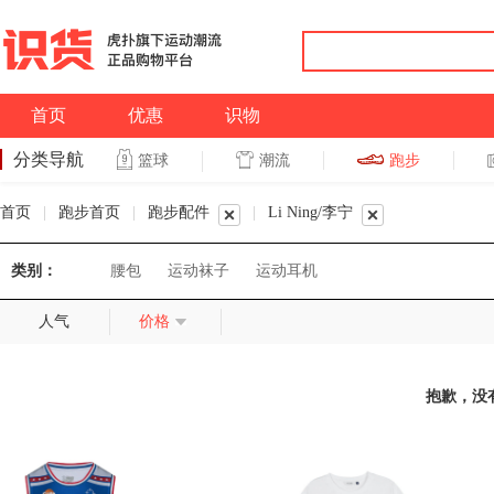
首页
优惠
识物
分类导航
潮流
跑步
篮球
篮球
跑步
首页
|
跑步首页
|
跑步配件
|
Li Ning/李宁
类别：
腰包
运动袜子
运动耳机
人气
价格
抱歉，没