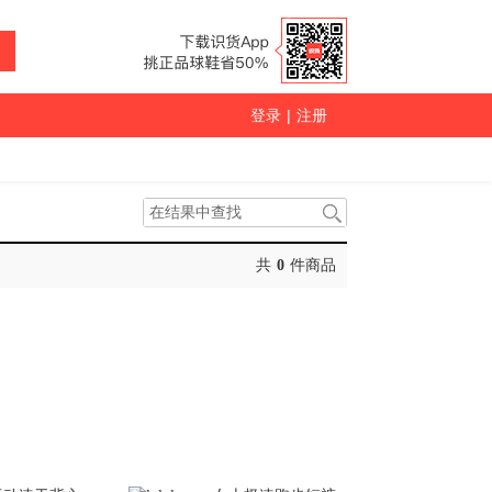
登录
|
注册
共
0
件商品