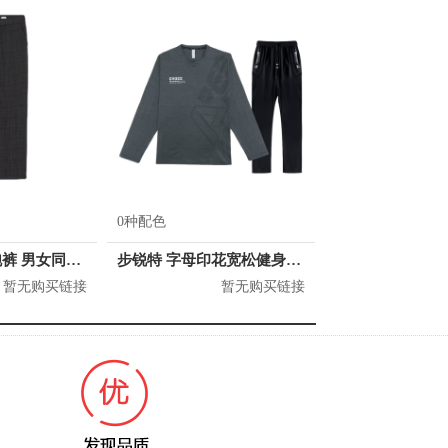
0种配色
H&M 时髦慢跑裤 男女同款 0920040
步锐特 字母印花宽松健身速干两件套 男女同款 BR8685553
暂无购买链接
暂无购买链接