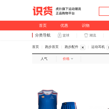
首页
优惠
识物
分类导航
潮流
篮球
篮球
首页
|
跑步首页
|
跑步配件
|
运动耳机
人气
价格