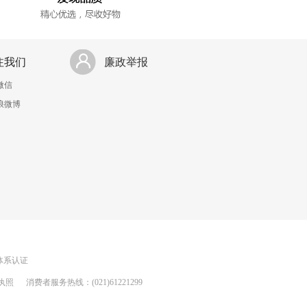
注我们
廉政举报
微信
浪微博
理体系认证
执照
消费者服务热线：(021)61221299