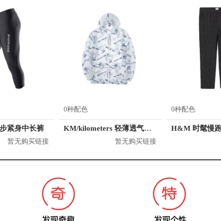
0种配色
0种配色
跑步紧身中长裤
KM/kilometers 轻薄透气舒适情侣防晒衣 男女同款 K531J33006921
暂无购买链接
暂无购买链接